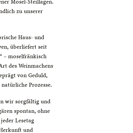
ner Mosel-Steillagen. 
ndlich zu unserer 
orische Haus- und 
, überliefert seit 
 – moselfränkisch 
e Art des Weinmachens 
geprägt von Geduld, 
natürliche Prozesse.
 wir sorgfältig und 
gären spontan, ohne 
jeder Lesetag 
Herkunft und 